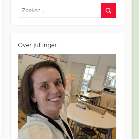
Zoeken
naar:
Zoeken
Over juf Inger