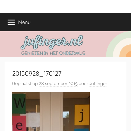
Ga
jufinger.nl
Genieten
naar
in
de
Menu
het
inhoud
onderwijs
20150928_170127
Geplaatst op
28 september 2015
door
Juf Inger