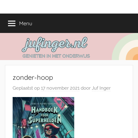
Ga
jufinger.nl
Genieten
naar
in
de
Menu
het
inhoud
onderwijs
zonder-hoop
Geplaatst op
17 november 2021
door
Juf Inger