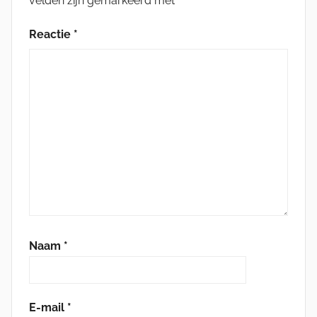
velden zijn gemarkeerd met
*
Reactie
*
Naam
*
E-mail
*