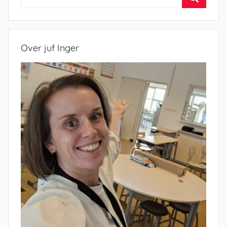
naar:
Zoeken
Over juf Inger