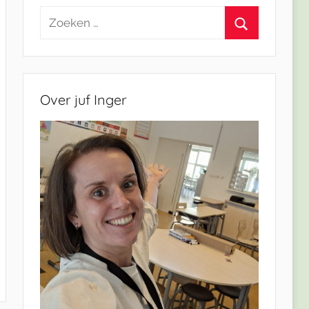
Zoeken
naar:
Zoeken
Over juf Inger