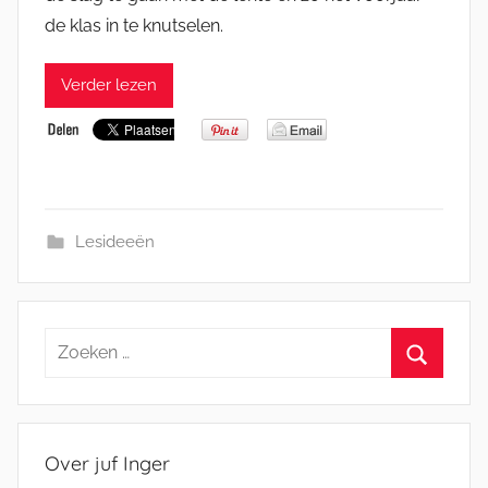
de klas in te knutselen.
Verder lezen
Lesideeën
Zoeken
naar:
Zoeken
Over juf Inger