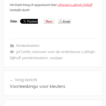
Het boek kreeg ik opgestuurd door
Uitgeverij Luitingh-Sijthoff
.
Hartelijk dank!
Kinderboeken
juf Ivette
,
leesvoer voor de onderbouw
,
Luitingh-
Sijthoff
,
prentenboeken
,
voorjaar
Bericht
Vorig bericht
navigatie
Voorleesbingo voor kleuters