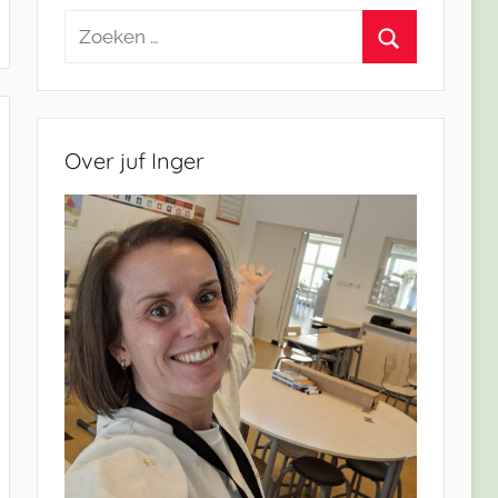
Zoeken
naar:
Zoeken
Over juf Inger