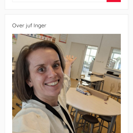
naar:
Zoeken
Over juf Inger