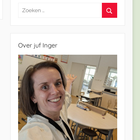
Zoeken
naar:
Zoeken
Over juf Inger