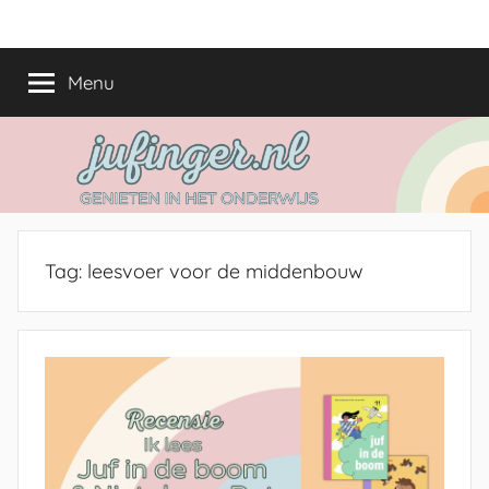
Ga
jufinger.nl
Genieten
naar
in
de
Menu
het
inhoud
onderwijs
Tag:
leesvoer voor de middenbouw