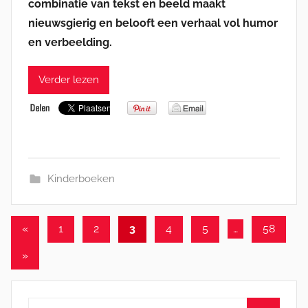
combinatie van tekst en beeld maakt
nieuwsgierig en belooft een verhaal vol humor
en verbeelding.
Verder lezen
Kinderboeken
Berichten
Vorige
«
1
2
3
4
5
…
58
berichten
paginering
Volgende
»
berichten
Zoeken