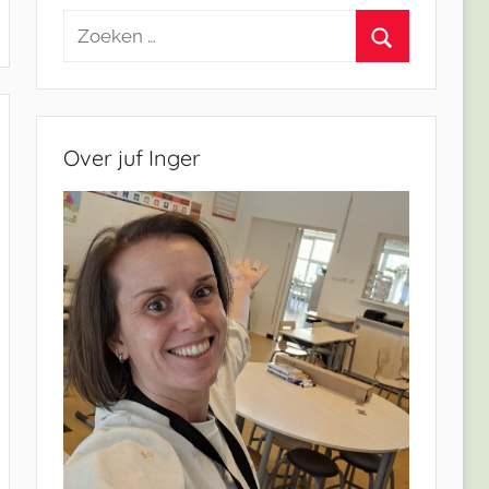
Zoeken
naar:
Zoeken
Over juf Inger