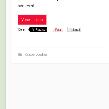
aankomt.
Verder lezen
Kinderboeken