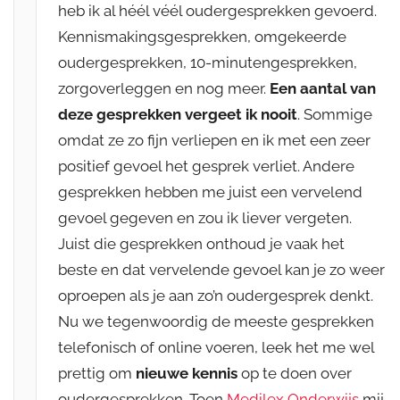
heb ik al héél véél oudergesprekken gevoerd.
Kennismakingsgesprekken, omgekeerde
oudergesprekken, 10-minutengesprekken,
zorgoverleggen en nog meer.
Een aantal van
deze gesprekken vergeet ik nooit
. Sommige
omdat ze zo fijn verliepen en ik met een zeer
positief gevoel het gesprek verliet. Andere
gesprekken hebben me juist een vervelend
gevoel gegeven en zou ik liever vergeten.
Juist die gesprekken onthoud je vaak het
beste en dat vervelende gevoel kan je zo weer
oproepen als je aan zo’n oudergesprek denkt.
Nu we tegenwoordig de meeste gesprekken
telefonisch of online voeren, leek het me wel
prettig om
nieuwe kennis
op te doen over
oudergesprekken. Toen
Medilex Onderwijs
mij