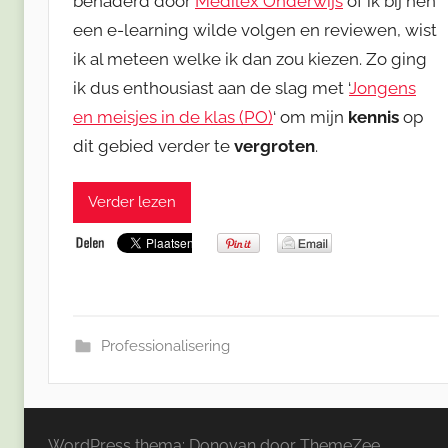
benaderd door
Medilex Onderwijs
of ik bij hen
een e-learning wilde volgen en reviewen, wist
ik al meteen welke ik dan zou kiezen. Zo ging
ik dus enthousiast aan de slag met ‘
Jongens
en meisjes in de klas (PO)
‘ om mijn
kennis
op
dit gebied verder te
vergroten
.
Verder lezen
Professionalisering
WordPress thema: Donovan door ThemeZee.