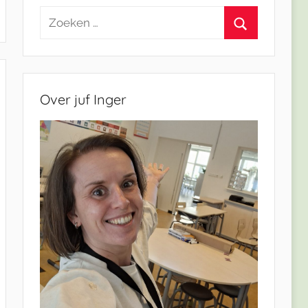
Zoeken
naar:
Zoeken
Over juf Inger