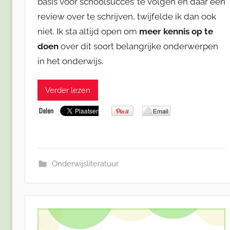
basis voor schoolsucces’ te volgen en daar een
review over te schrijven, twijfelde ik dan ook
niet. Ik sta altijd open om
meer kennis op te
doen
over dit soort belangrijke onderwerpen
in het onderwijs.
Verder lezen
Onderwijsliteratuur