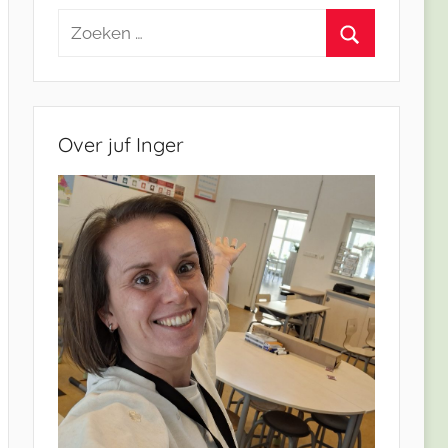
Zoeken
naar:
Zoeken
Over juf Inger