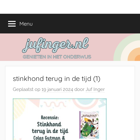
Ga
jufinger.nl
Genieten
naar
in
de
Menu
het
inhoud
onderwijs
stinkhond terug in de tijd (1)
Geplaatst op
19 januari 2024
door
Juf Inger