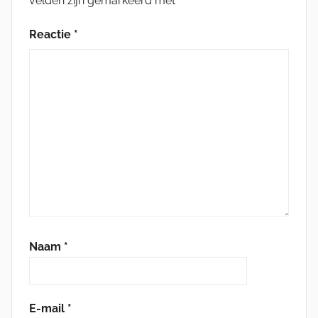
velden zijn gemarkeerd met
*
Reactie
*
Naam
*
E-mail
*