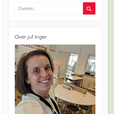
Zoeken
naar:
Zoeken
Over juf Inger