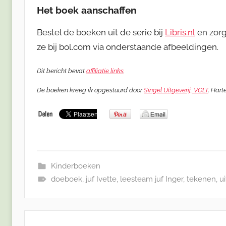
Het boek aanschaffen
Bestel de boeken uit de serie bij
Libris.nl
en zorg
ze bij bol.com via onderstaande afbeeldingen.
Dit bericht bevat
affiliatie links
.
De boeken kreeg ik opgestuurd door
Singel Uitgeverij, VOLT
. Hart
Kinderboeken
doeboek
,
juf Ivette
,
leesteam juf Inger
,
tekenen
,
u
Bericht