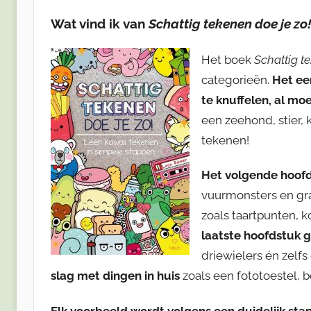
Wat vind ik van
Schattig tekenen doe je zo
Het boek
Schattig t
categorieën.
Het ee
te knuffelen, al moe
een zeehond, stier, 
tekenen!
Het volgende hoofd
vuurmonsters en gr
zoals taartpunten, 
laatste hoofdstuk 
driewielers én zelfs
slag met dingen in huis
zoals een fototoestel,
Elk voorbeeld wordt volgens een duidelijk s