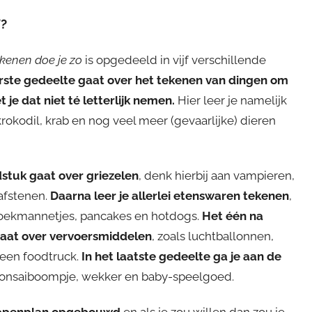
!
?
ekenen doe je zo
is opgedeeld in vijf verschillende
rste gedeelte gaat over het tekenen van dingen om
t je dat niet té letterlijk nemen.
Hier leer je namelijk
krokodil, krab en nog veel meer (gevaarlijke) dieren
stuk gaat over griezelen
, denk hierbij aan vampieren,
afstenen.
Daarna leer je allerlei etenswaren tekenen
,
koekmannetjes, pancakes en hotdogs.
Het één na
gaat over vervoersmiddelen
, zoals luchtballonnen,
 een foodtruck.
In het laatste gedeelte ga je aan de
 bonsaiboompje, wekker en baby-speelgoed.
tappenplan opgebouwd
en als je zou willen dan zou je