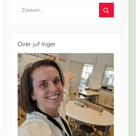
Zoeken
naar:
Zoeken
Over juf Inger