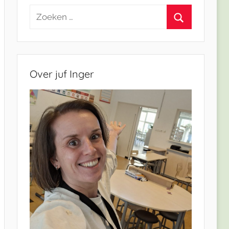
Zoeken
naar:
Zoeken
Over juf Inger