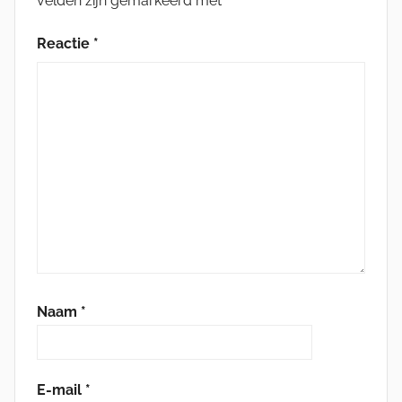
velden zijn gemarkeerd met
*
Reactie
*
Naam
*
E-mail
*