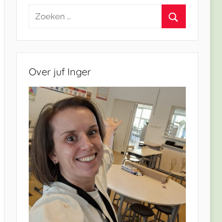
Zoeken
naar:
Zoeken
Over juf Inger