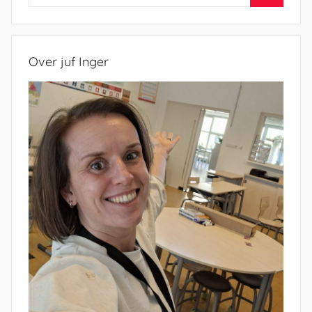
naar:
Zoeken
Over juf Inger