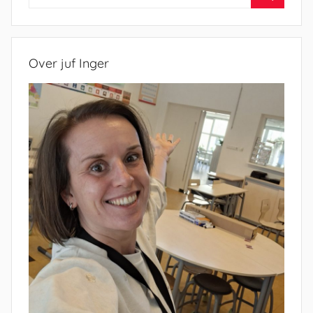
naar:
Zoeken
Over juf Inger