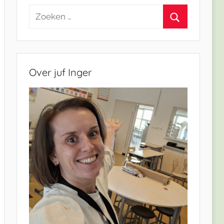
Zoeken
naar:
Zoeken
Over juf Inger