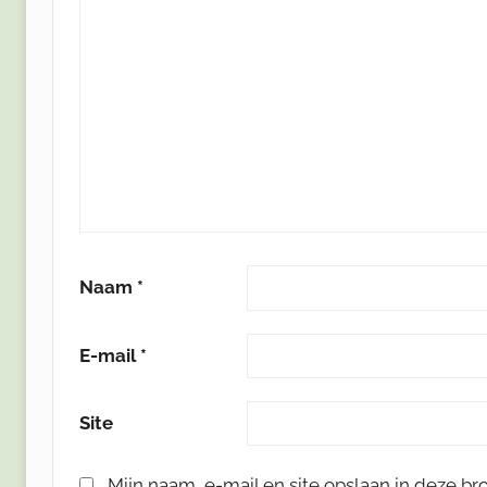
Naam
*
E-mail
*
Site
Mijn naam, e-mail en site opslaan in deze b