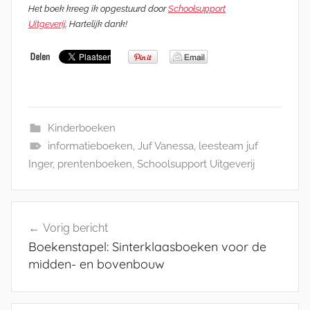
Het boek kreeg ik opgestuurd door
Schoolsupport
Uitgeverij
. Hartelijk dank!
Kinderboeken
informatieboeken
,
Juf Vanessa
,
leesteam juf
Inger
,
prentenboeken
,
Schoolsupport Uitgeverij
Bericht
Vorig bericht
navigatie
Boekenstapel: Sinterklaasboeken voor de
midden- en bovenbouw