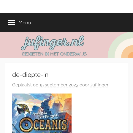
Ga
jufinger.nl
Genieten
naar
in
de
Menu
het
inhoud
onderwijs
de-diepte-in
Geplaatst op
15 september 2023
door
Juf Inger