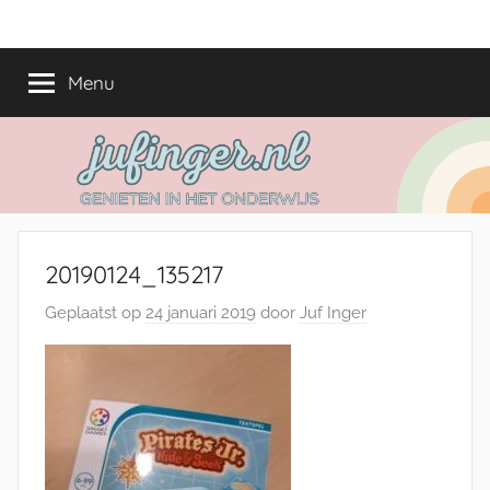
Ga
jufinger.nl
Genieten
naar
in
de
Menu
het
inhoud
onderwijs
20190124_135217
Geplaatst op
24 januari 2019
door
Juf Inger