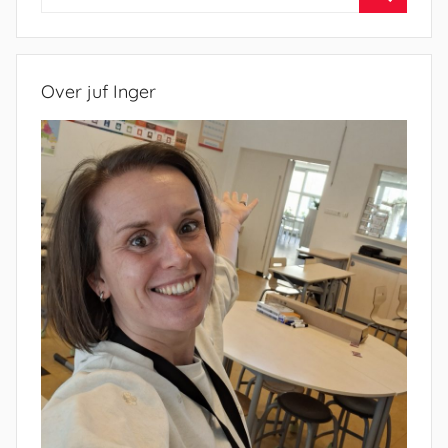
naar:
Zoeken
Over juf Inger