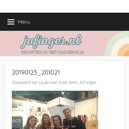
Ga
jufinger.nl
Genieten
naar
in
de
Menu
het
inhoud
onderwijs
20190123_201021
Geplaatst op
24 januari 2019
door
Juf Inger