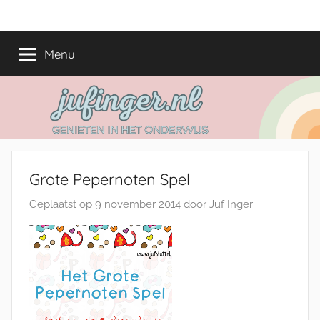
Ga
jufinger.nl
Genieten
naar
in
de
Menu
het
inhoud
onderwijs
Grote Pepernoten Spel
Geplaatst op
9 november 2014
door
Juf Inger