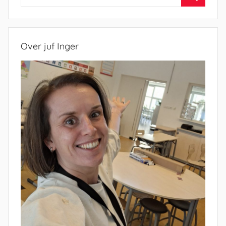
naar:
Zoeken
Over juf Inger