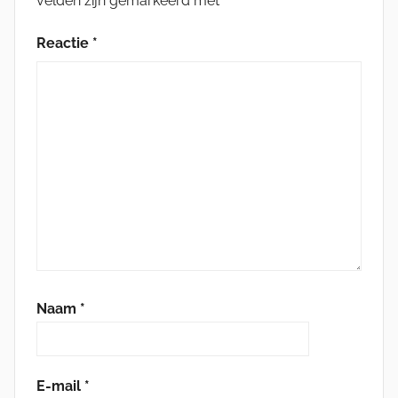
velden zijn gemarkeerd met
*
Reactie
*
Naam
*
E-mail
*