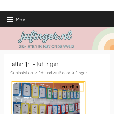
Ga
jufinger.nl
Genieten
naar
in
de
Menu
het
inhoud
onderwijs
letterlijn – juf Inger
Geplaatst op
14 februari 2016
door
Juf Inger