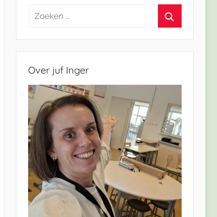
Zoeken
naar:
Zoeken
Over juf Inger