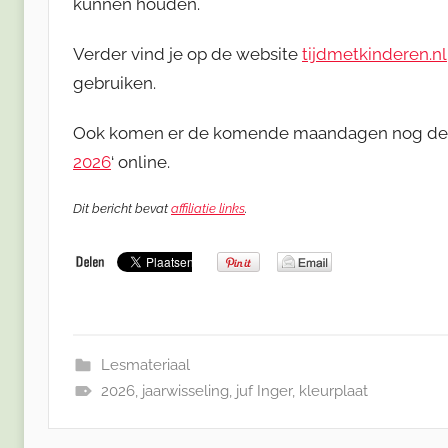
kunnen houden.
Verder vind je op de website
tijdmetkinderen.nl
gebruiken.
Ook komen er de komende maandagen nog de 
2026
‘ online.
Dit bericht bevat
affiliatie links
.
Lesmateriaal
2026
,
jaarwisseling
,
juf Inger
,
kleurplaat