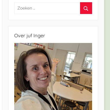
Zoeken
naar:
Zoeken
Over juf Inger