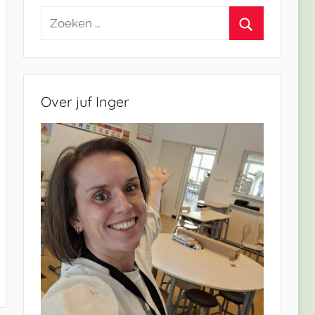
Zoeken
naar:
Zoeken
Over juf Inger