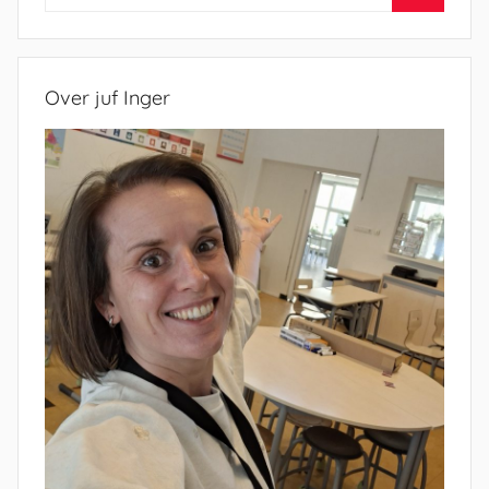
naar:
Zoeken
Over juf Inger