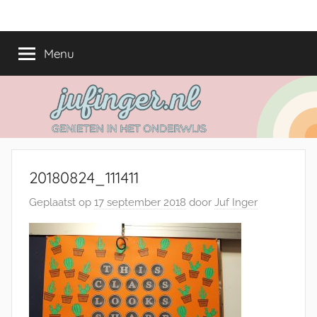
Ga
jufinger.nl
Genieten
naar
in
de
Menu
het
inhoud
onderwijs
20180824_111411
Geplaatst op
17 september 2018
door
Juf Inger