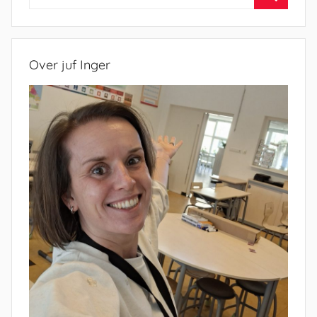
naar:
Zoeken
Over juf Inger