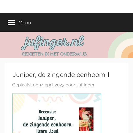
Ga
jufinger.nl
Genieten
naar
in
de
Menu
het
inhoud
onderwijs
Juniper, de zingende eenhoorn 1
Geplaatst op
14 april 2023
door
Juf Inger