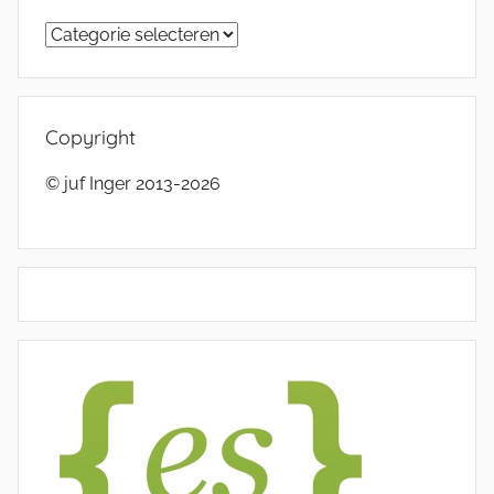
Categorieën
Copyright
© juf Inger 2013-2026