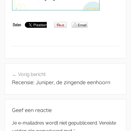
Bericht
Vorig bericht
navigatie
Recensie: Juniper, de zingende eenhoorn
Geef een reactie
Je e-mailadres wordt niet gepubliceerd.
Vereiste