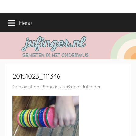
Ga
jufinger.nl
Genieten
naar
in
de
Menu
het
inhoud
onderwijs
20151023_111346
Geplaatst op
28 maart 2016
door
Juf Inger