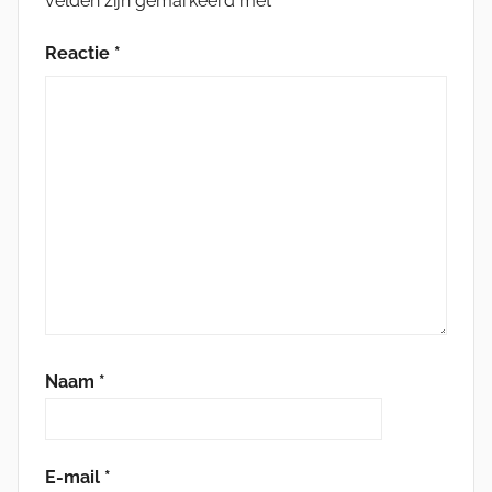
velden zijn gemarkeerd met
*
Reactie
*
Naam
*
E-mail
*