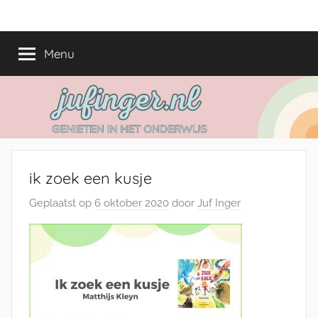
Ga
jufinger.nl
Genieten
naar
in
de
Menu
het
inhoud
onderwijs
ik zoek een kusje
Geplaatst op
6 oktober 2020
door
Juf Inger