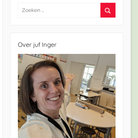
Zoeken
naar:
Zoeken
Over juf Inger