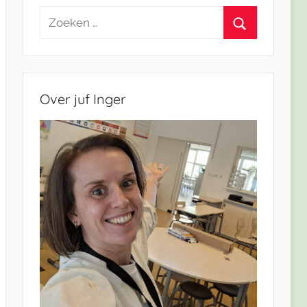
Zoeken
naar:
Zoeken
Over juf Inger