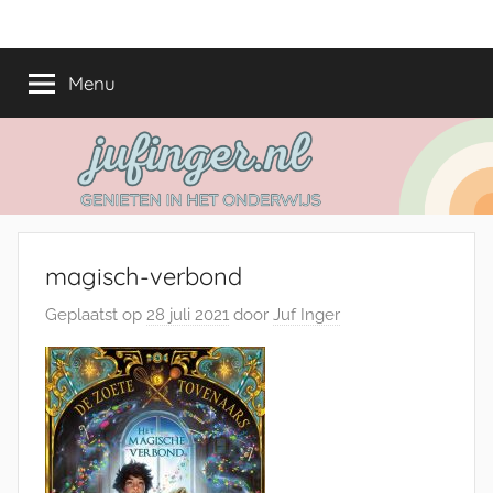
Ga
jufinger.nl
Genieten
naar
in
de
Menu
het
inhoud
onderwijs
magisch-verbond
Geplaatst op
28 juli 2021
door
Juf Inger