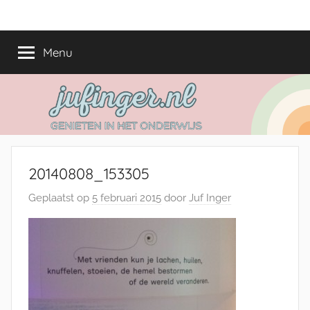
Ga
jufinger.nl
Genieten
naar
in
de
Menu
het
inhoud
onderwijs
20140808_153305
Geplaatst op
5 februari 2015
door
Juf Inger