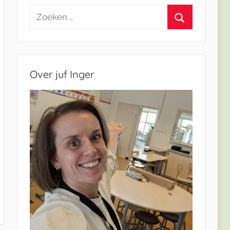
Zoeken
naar:
Zoeken
Over juf Inger