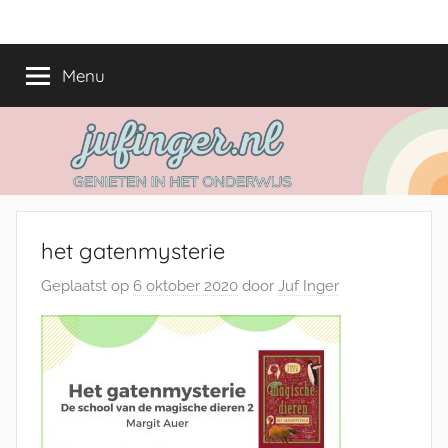
Ga
jufinger.nl
Genieten
naar
in
de
Menu
het
inhoud
onderwijs
het gatenmysterie
Geplaatst op
6 oktober 2020
door
Juf Inger