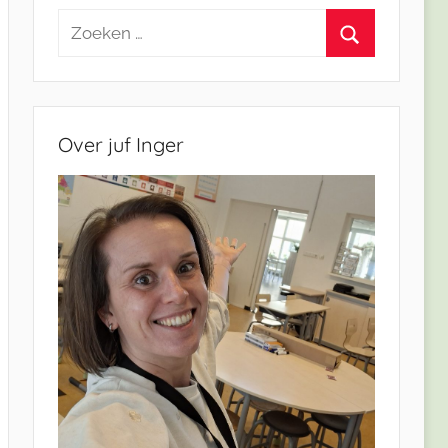
Zoeken
naar:
Zoeken
Over juf Inger