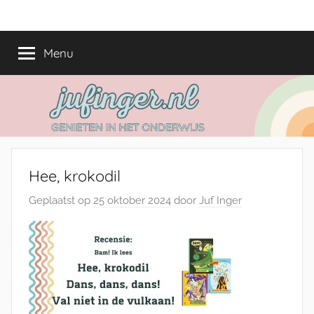
Ga
jufinger.nl
Genieten
naar
in
de
Menu
het
inhoud
onderwijs
Hee, krokodil
Geplaatst op
25 oktober 2024
door
Juf Inger