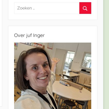
Zoeken
naar:
Zoeken
Over juf Inger