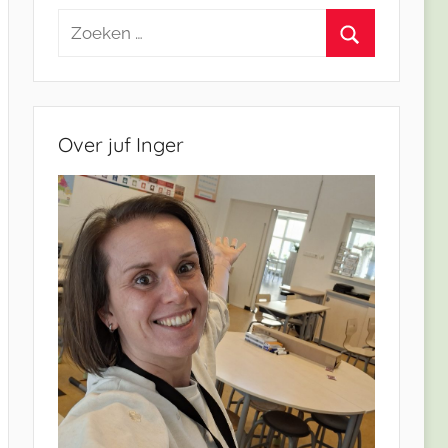
Zoeken
naar:
Zoeken
Over juf Inger